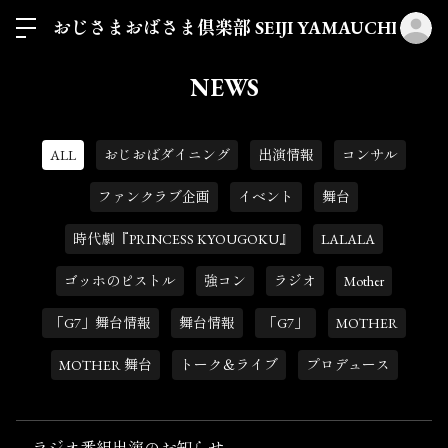
ロ
おじさまおばさま倶楽部 SEIJI YAMAUCHI
NEWS
ALL
おじおばダイニング
出演情報
コンサル
ファンクラブ企画
イベント
舞台
時代劇『PRINCESS KYOUGOKU』
LALALA
ゴッホのピストル
強コン
ラジオ
Mother
「G7」舞台情報
舞台情報
「G7」
MOTHER
MOTHER 舞台
トーク＆ライブ
プロデュース