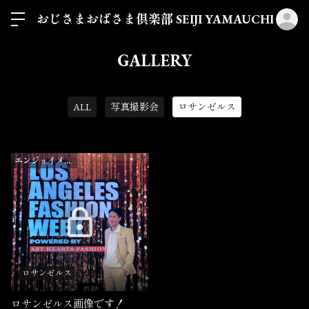
ロ
おじさまおばさま倶楽部 SEIJI YAMAUCHI
GALLERY
ALL
写真撮影会
ロサンゼルス
エンジョイメンバー以上
ロサンゼルス
ロサンゼルス画像です！