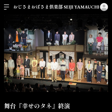
ロ
おじさまおばさま倶楽部 SEIJI YAMAUCHI
舞台『幸せのタネ』終演